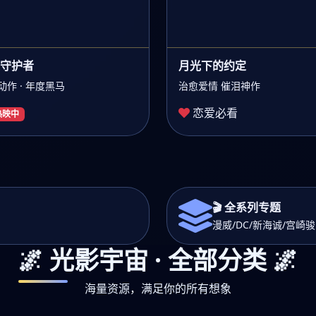
守护者
月光下的约定
动作 · 年度黑马
治愈爱情 催泪神作
恋爱必看
 热映中
🎬 全系列专题
漫威/DC/新海诚/宫崎
🌌 光影宇宙 · 全部分类 🌌
海量资源，满足你的所有想象