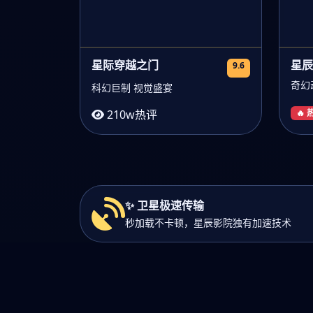
星际穿越之门
星辰
9.6
奇幻
科幻巨制 视觉盛宴
210w热评
🔥
✨ 卫星极速传输
秒加载不卡顿，星辰影院独有加速技术