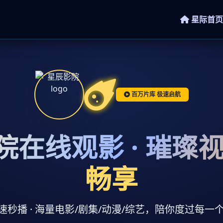
星际首页
百万片库 极速启航
院在线观影 · 璀璨
畅享
 极速秒播 · 海量电影/剧集/动漫/综艺，陪你度过每