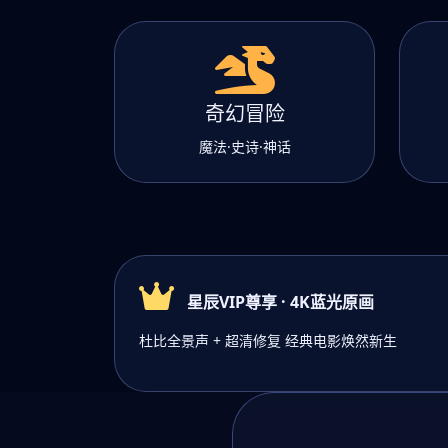
奇幻冒险
魔法·史诗·神话
星辰VIP尊享 · 4K蓝光原画
杜比全景声 + 超清修复 经典电影焕然新生