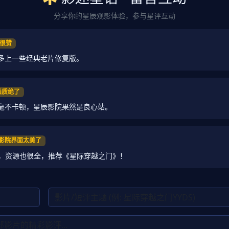
分享你的星辰观影体验，参与星评互动
区很赞
多上一些经典老片修复版。
K画质绝了
毫不卡顿，星辰影院果然是良心站。
星辰影院界面太美了
影，资源也很全，推荐《星际穿越之门》！