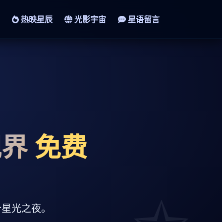
热映星辰
光影宇宙
星语留言
视界
免费
一个星光之夜。