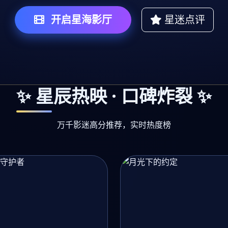
开启星海影厅
星迷点评
✨ 星辰热映 · 口碑炸裂 ✨
万千影迷高分推荐，实时热度榜