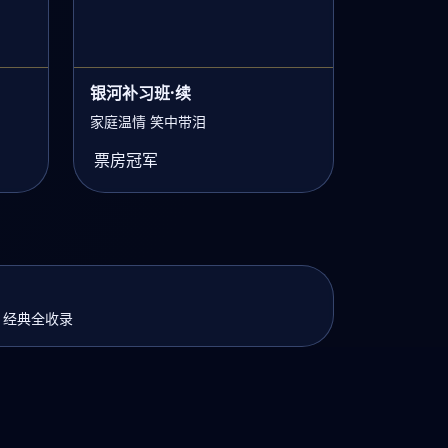
银河补习班·续
家庭温情 笑中带泪
票房冠军
骏 经典全收录