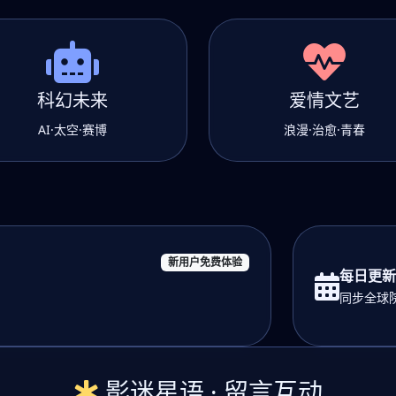
科幻未来
爱情文艺
AI·太空·赛博
浪漫·治愈·青春
新用户免费体验
每日更新
同步全球院
影迷星语 · 留言互动