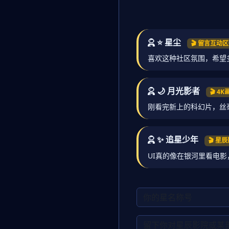
⭐ 星尘
🎬 留言互动
喜欢这种社区氛围，希望
🌙 月光影者
🎬 4
刚看完新上的科幻片，丝
✨ 追星少年
🎬 
UI真的像在银河里看电