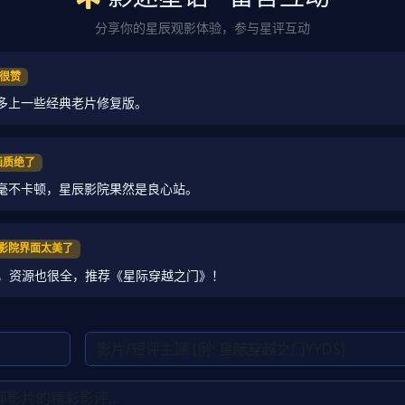
分享你的星辰观影体验，参与星评互动
区很赞
多上一些经典老片修复版。
K画质绝了
毫不卡顿，星辰影院果然是良心站。
星辰影院界面太美了
影，资源也很全，推荐《星际穿越之门》！