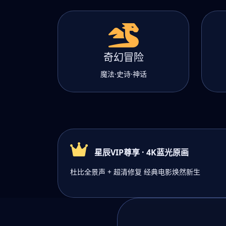
奇幻冒险
魔法·史诗·神话
星辰VIP尊享 · 4K蓝光原画
杜比全景声 + 超清修复 经典电影焕然新生