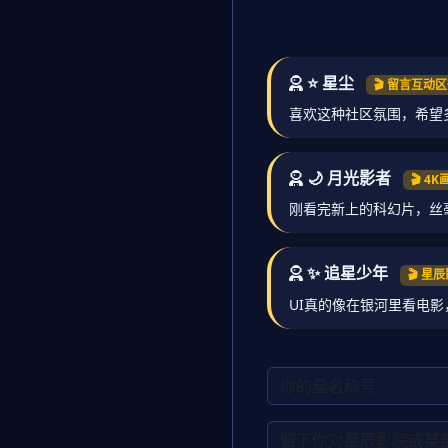
⭐ 星尘
🎬 留言互动
喜欢这种社区氛围，希望
🌙 月光影者
🎬 4
刚看完新上的科幻片，丝
✨ 追星少年
🎬 
UI真的像在银河里看电