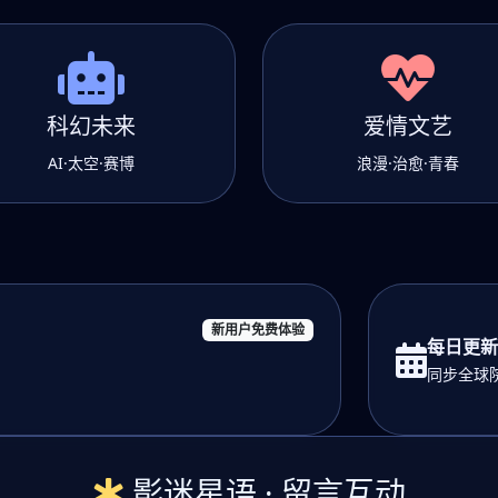
科幻未来
爱情文艺
AI·太空·赛博
浪漫·治愈·青春
新用户免费体验
每日更新
同步全球院
影迷星语 · 留言互动