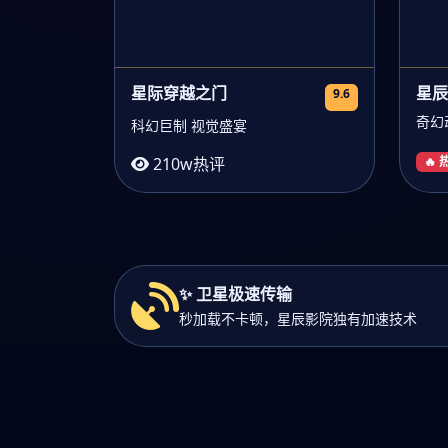
星际穿越之门
星辰
9.6
奇幻
科幻巨制 视觉盛宴
210w热评
🔥
✨ 卫星极速传输
秒加载不卡顿，星辰影院独有加速技术