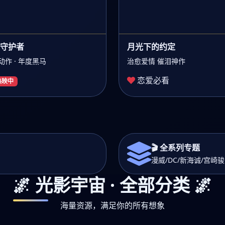
守护者
月光下的约定
动作 · 年度黑马
治愈爱情 催泪神作
恋爱必看
 热映中
🎬 全系列专题
漫威/DC/新海诚/宫崎
🌌 光影宇宙 · 全部分类 🌌
海量资源，满足你的所有想象