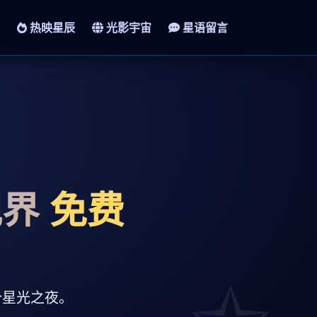
热映星辰
光影宇宙
星语留言
视界
免费
一个星光之夜。