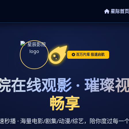
星际首页
百万片库 极速启航
院在线观影 · 璀璨
畅享
 极速秒播 · 海量电影/剧集/动漫/综艺，陪你度过每