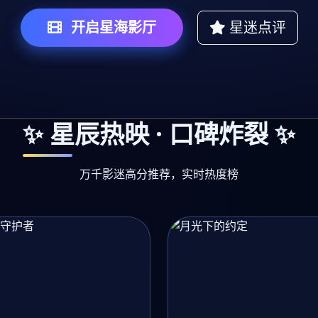
开启星海影厅
星迷点评
✨ 星辰热映 · 口碑炸裂 ✨
万千影迷高分推荐，实时热度榜