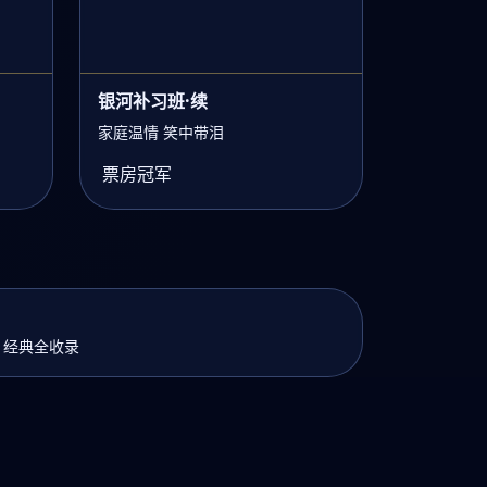
银河补习班·续
家庭温情 笑中带泪
票房冠军
骏 经典全收录